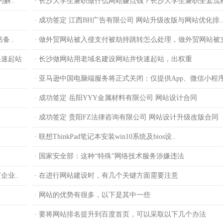
解..
· 长沙大学生兼职做什么网站赚点钱？长沙大学生兼职全套流
· 成功签定 江西BH广告有限公司 网站升级改版与网站优化排.
备..
· 做外贸网站被入侵支付被劫持跳转怎么处理，做外贸网站被支
快速起站
· 长沙做网站用老域名建设网站并快速起站，出权重
· 亚马逊中国电脑端服务将正式关闭：仅提供App、微信小程
· 成功签定 岳阳YYY金属材料有限公司 网站设计合同
· 成功签定 贵阳FZ法律咨询有限公司 网站设计升级改版合同
· 联想ThinkPad笔记本安装win10系统及bios设..
· 国家安全部：这种“特殊”网络技术服务涉嫌违法
业..
· 在进行网站建设时，有几个关键方面需要注意
· 网站的优势有很多，以下是其中一些
· 要将网站排名提升到百度首页，可以采取以下几个办法