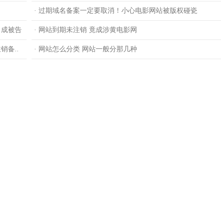
· 过期域名备案一定要取消！小心电影网站被版权碰瓷
司成被告
· 网站到期未注销 竟成涉黄电影网
备..
· 网站怎么分类 网站一般分那几种