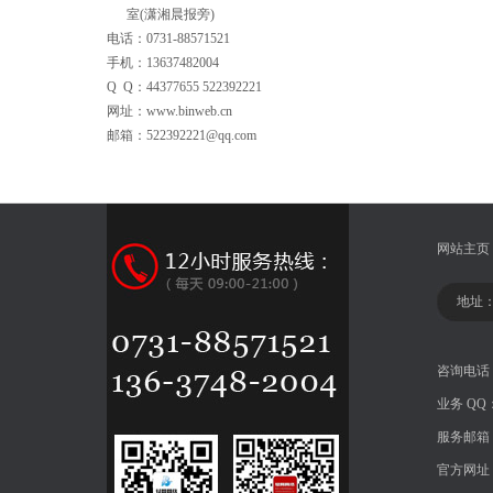
室(潇湘晨报旁)
电话：0731-88571521
手机：13637482004
Q Q：44377655 522392221
网址：www.binweb.cn
邮箱：522392221@qq.com
网站主页
地址：
咨询电话
业务 QQ
服务邮箱：fa
官方网址