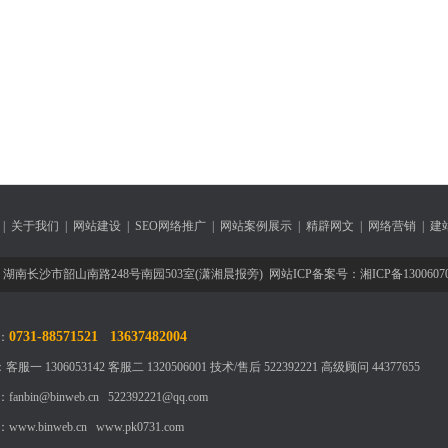
|
关于我们
|
网站建设
|
SEO网络推广
|
网站案例展示
|
精辟网文
|
网络营销
|
建
湖南长沙市韶山南路248号南园503室(潇湘晨报旁) 网站ICP备案号：湘ICP备1300
0731-88571521 13637482004
：
：
客服一 1306053142
客服二 1320506001
技术/售后 522392221
高级顾问 44377655
nbin@binweb.cn 522392221@qq.com
：
www.binweb.cn
www.pk0731.com