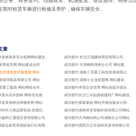
府公务、商务签约、结婚花车、机场接送、会议接待、商务活
定期对租赁车辆进行检修及养护，确保车辆安全。
文章
沙老林商务车出租网网站建设..
·成功签约 长沙正湖建材商贸有限公司 ..
家界租车网 网站建设合同..
·成功签约 天鸿钢构湖南分公司 网站建..
点环球投资控股集团 网站..
·成功签约 湖南三耳重工科技发展有限公..
南瑞强电器有限公司 网站..
·成功签约 湖南小企业联盟网 网站建设..
星重工集团 网站网络合作..
·成功签约本悟企业管理 网站改版升级合..
沙渡头花木园林 网络优化推..
·成功签约长沙三丰贴面板建材厂网站建设..
沙老袁律师法律服务网 网站..
·成功签约爱庭家政 网站升级改版设计和..
沙时尚大典品牌策划-您最红..
·成功签约湖南美安智能科技有限公司网站..
京融和汇通酒店管理有限公司..
·成功签约天鸿钢结构公司湖南分公司网站..
林延边新世界国际旅行社有限..
·成功签约贵阳方正市场研究咨询有限公司..