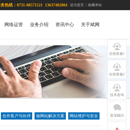
热线：0731-88571521 13637482004
设为首页
|
收藏本站
网络运管
业务介绍
资讯中心
关于斌网
在线客服1
在线客服2
技术咨询
资深顾问
合作客户与伙伴
做网站解决方案
网站维护与安全